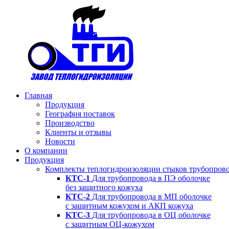
Главная
Продукция
География поставок
Производство
Клиенты и отзывы
Новости
О компании
Продукция
Комплекты теплогидроизоляции стыков трубопров
КТС-1
Для трубопровода в ПЭ оболочке
без защитного кожуха
КТС-2
Для трубопровода в МП оболочке
с защитным кожухом и АКП кожуха
KTC-3
Для трубопровода в ОЦ оболочке
с защитным ОЦ-кожухом