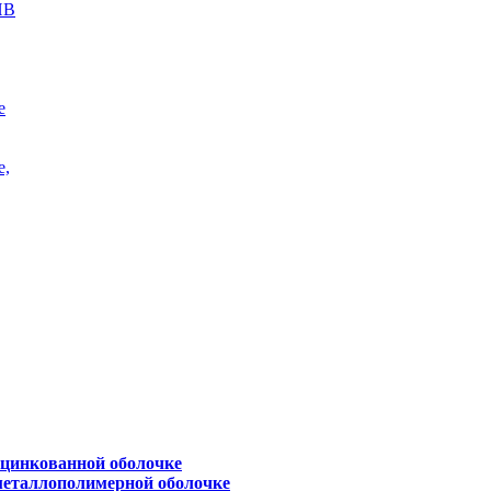
ПВ
е
е,
оцинкованной оболочке
металлополимерной оболочке