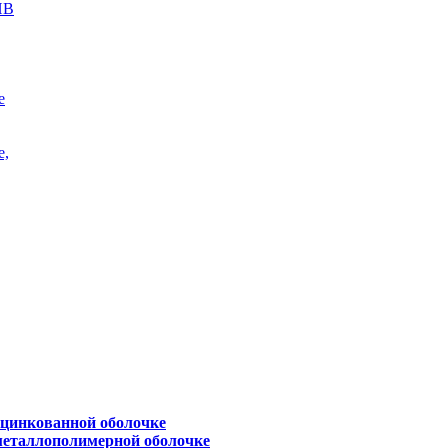
ПВ
е
е,
оцинкованной оболочке
металлополимерной оболочке