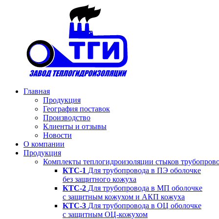
Главная
Продукция
География поставок
Производство
Клиенты и отзывы
Новости
О компании
Продукция
Комплекты теплогидроизоляции стыков трубопров
КТС-1
Для трубопровода в ПЭ оболочке
без защитного кожуха
КТС-2
Для трубопровода в МП оболочке
с защитным кожухом и АКП кожуха
KTC-3
Для трубопровода в ОЦ оболочке
с защитным ОЦ-кожухом